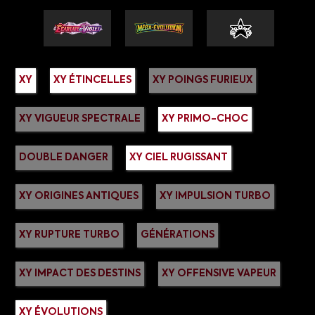
XY
XY ÉTINCELLES
XY POINGS FURIEUX
XY VIGUEUR SPECTRALE
XY PRIMO-CHOC
DOUBLE DANGER
XY CIEL RUGISSANT
XY ORIGINES ANTIQUES
XY IMPULSION TURBO
XY RUPTURE TURBO
GÉNÉRATIONS
XY IMPACT DES DESTINS
XY OFFENSIVE VAPEUR
XY ÉVOLUTIONS