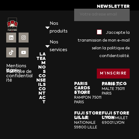
NEWSLETTER
Nos
produits
J’accepte la
transmission de mon e-mail
Nos
selon la politique de
services
LA
confidentialité.
TEA
M
Mentions
NO
légales
CGV
S
Politique de
CO
confidential
NSE
ité
PARIS
PARIS TCG
ILS
57, RUE DE
CARDS
CO
MALTE 75011
STORE
NT
6, RUE
PARIS
AC
RAMPON 75011
T
PARIS
FUJI STORE
FUJI STORE
LILLE
LYON
136, RUE
17, RUE MULET
NATIONALE
69001 LYON
59800 LILLE