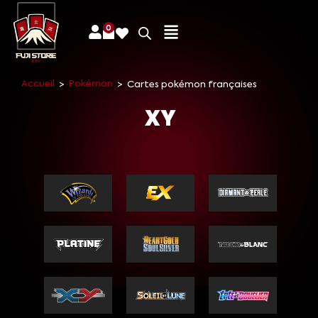
0
Accueil
Pokémon
>
>
Cartes pokémon françaises
XY