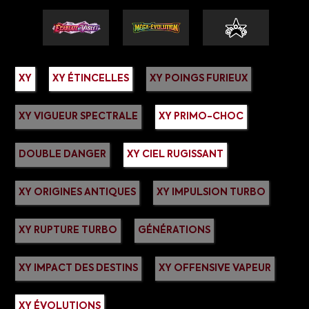
XY
XY ÉTINCELLES
XY POINGS FURIEUX
XY VIGUEUR SPECTRALE
XY PRIMO-CHOC
DOUBLE DANGER
XY CIEL RUGISSANT
XY ORIGINES ANTIQUES
XY IMPULSION TURBO
XY RUPTURE TURBO
GÉNÉRATIONS
XY IMPACT DES DESTINS
XY OFFENSIVE VAPEUR
XY ÉVOLUTIONS