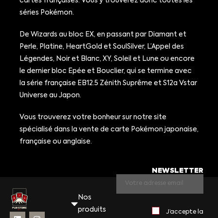
cartes françaises. Vous y trouverez donc toutes les
séries Pokémon.
De Wizards au bloc EX, en passant par Diamant et
Perle, Platine, HeartGold et SoulSilver, L’Appel des
Légendes, Noir et Blanc, XY, Soleil et Lune ou encore
le dernier bloc Epée et Bouclier, qui se termine avec
la série française EB12.5 Zénith Suprême et S12a Vstar
Universe au Japon.
Vous trouverez votre bonheur sur notre site
spécialisé dans la vente de carte Pokémon japonaise,
française ou anglaise.
NEWSLETTER
Nos
produits
J’accepte la