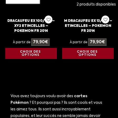
2 produits disponibles
DRACAUFEU EX 100/106 –
M DRACAUFEU EX 13/106 –
XY2 ETINCELLES –
ETINCELLES – POKEMON
POKEMON FR 2014
FR 2014
79,90
€
79,90
€
À partir de
À partir de
CHOIX DES
CHOIX DES
OPTIONS
OPTIONS
Vous avez toujours voulu avoir des
cartes
Pokémon
? Et pourquoi pas ? Ils sont cools et vous
les aimez tous. Ils sont aussi incroyablement
populaires, et leur succès ne semble jamais devoir