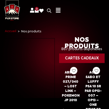
0
Accueil
>
Nos produits
NOS
PRODUITS
867 produits disponibles
CARTES CADEAUX
ABSOL
ACE,
PRIME
SABO ET
027/040
LUFFY
– LOST
PSA 10 SR
LINK –
PAR OP13-
POKEMON
007 –
JP 2010
OP13 –
ONE