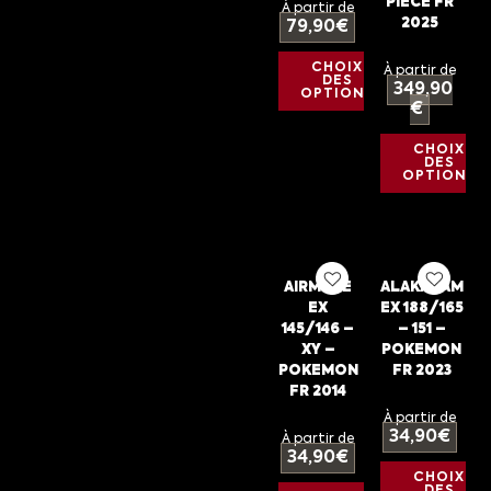
PIECE FR
À partir de
2025
79,90
€
CHOIX
À partir de
DES
349,90
OPTIONS
€
CHOIX
DES
OPTIONS
AIRMURE
ALAKAZAM
EX
EX 188/165
145/146 –
– 151 –
XY –
POKEMON
POKEMON
FR 2023
FR 2014
À partir de
34,90
€
À partir de
34,90
€
CHOIX