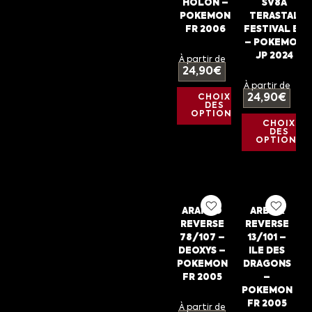
HOLON –
SV8A
POKEMON
TERASTAL
FR 2006
FESTIVAL EX
– POKEMON
JP 2024
À partir de
24,90
€
À partir de
24,90
€
CHOIX
DES
OPTIONS
CHOIX
DES
OPTIONS
ARAKDO
ARBOK
REVERSE
REVERSE
78/107 –
13/101 –
DEOXYS –
ILE DES
POKEMON
DRAGONS
FR 2005
–
POKEMON
FR 2005
À partir de