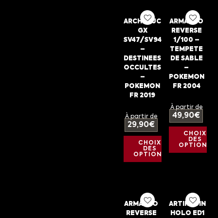
ARCHEDUC
ARMALDO
GX
REVERSE
SV47/SV94
1/100 –
–
TEMPETE
DESTINEES
DE SABLE
OCCULTES
–
–
POKEMON
POKEMON
FR 2004
FR 2019
À partir de
49,90
€
À partir de
29,90
€
CHOIX
DES
CHOIX
OPTIONS
DES
OPTIONS
ARMALDO
ARTIKODIN
REVERSE
HOLO ED1