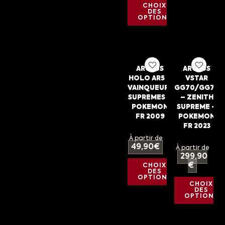
CHOIX
DES
OPTIONS
ARCEUS
ARCEUS
HOLO AR5 –
VSTAR
VAINQUEURS
GG70/GG70
SUPREMES –
– ZENITH
POKEMON
SUPREME –
FR 2009
POKEMON
FR 2023
À partir de
49,90
€
À partir de
299,90
€
CHOIX
DES
OPTIONS
CHOIX
DES
OPTIONS