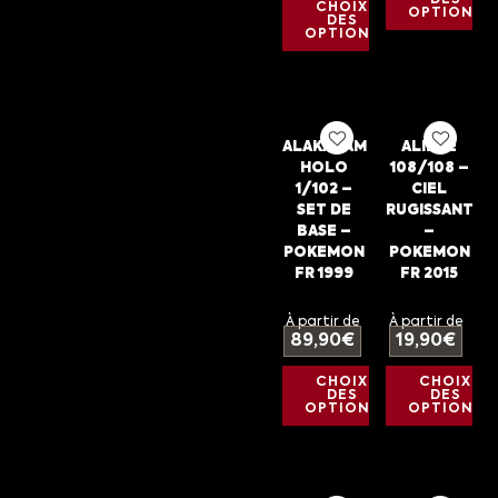
DES
CHOIX
OPTIONS
DES
OPTIONS
ALAKAZAM
ALIZÉE
HOLO
108/108 –
1/102 –
CIEL
SET DE
RUGISSANT
BASE –
–
POKEMON
POKEMON
FR 1999
FR 2015
À partir de
À partir de
89,90
€
19,90
€
CHOIX
CHOIX
DES
DES
OPTIONS
OPTIONS