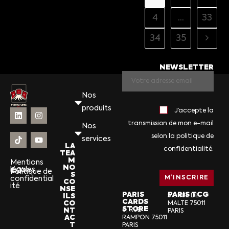
4
…
33
34
35
NEWSLETTER
Nos
produits
J’accepte la
transmission de mon e-mail
Nos
selon la politique de
services
LA
confidentialité.
TEA
M
Mentions
NO
légales
CGV
Politique de
S
confidential
CO
ité
NSE
PARIS
PARIS TCG
ILS
57, RUE DE
CARDS
CO
MALTE 75011
STORE
NT
6, RUE
PARIS
AC
RAMPON 75011
T
PARIS