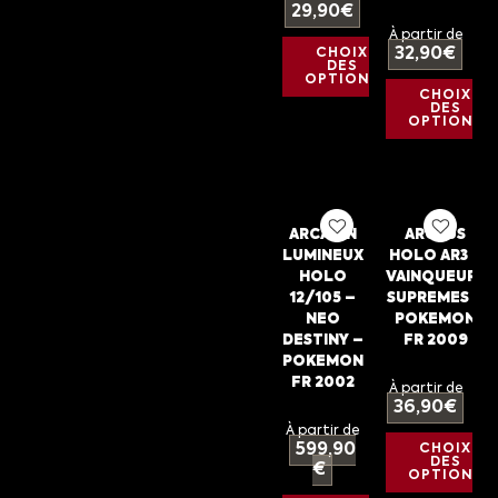
29,90
€
À partir de
32,90
€
CHOIX
DES
OPTIONS
CHOIX
DES
OPTIONS
ARCANIN
ARCEUS
LUMINEUX
HOLO AR3 –
HOLO
VAINQUEURS
12/105 –
SUPREMES –
NEO
POKEMON
DESTINY –
FR 2009
POKEMON
FR 2002
À partir de
36,90
€
À partir de
599,90
CHOIX
DES
€
OPTIONS