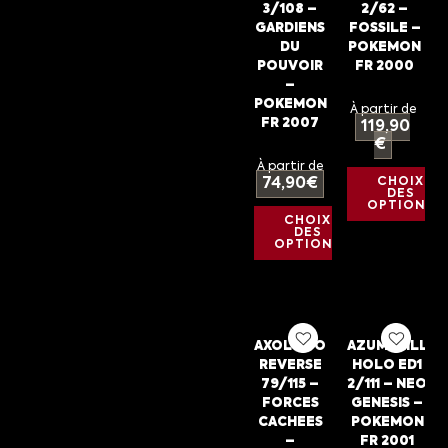
3/108 –
2/62 –
GARDIENS
FOSSILE –
DU
POKEMON
POUVOIR
FR 2000
–
POKEMON
À partir de
FR 2007
119,90
€
À partir de
74,90
€
CHOIX
DES
OPTIONS
CHOIX
DES
OPTIONS
AXOLOTO
AZUMARILL
REVERSE
HOLO ED1
79/115 –
2/111 – NEO
FORCES
GENESIS –
CACHEES
POKEMON
–
FR 2001