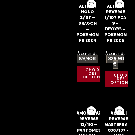
ALTARIA
ALTARIA
HOLO
REVERSE
2/97 –
1/107 PCA
DRAGON
9 –
–
DEOXYS –
POKEMON
POKEMON
FR 2004
FR 2005
À partir de
À partir de
89,90
€
329,90
€
CHOIX
DES
CHOIX
OPTIONS
DES
OPTIONS
AMONISTAR
AQUALI
REVERSE
REVERSE
13/110 –
MASTERBALL
FANTOMES
030/187 –