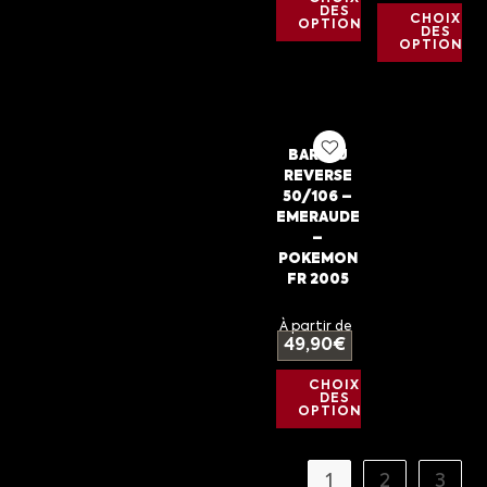
DES
CHOIX
OPTIONS
DES
OPTIONS
BARPAU
REVERSE
50/106 –
EMERAUDE
–
POKEMON
FR 2005
À partir de
49,90
€
CHOIX
DES
OPTIONS
1
2
3