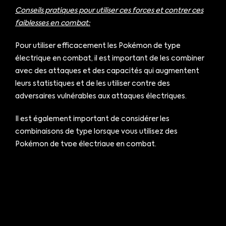
Conseils pratiques pour utiliser ces forces et contrer ces
faiblesses en combat:
Pour utiliser efficacement les Pokémon de type
électrique en combat, il est important de les combiner
avec des attaques et des capacités qui augmentent
leurs statistiques et de les utiliser contre des
adversaires vulnérables aux attaques électriques.
Il est également important de considérer les
combinaisons de type lorsque vous utilisez des
Pokémon de type électrique en combat.
Pour donner un exemple concret, vous pourrez utiliser
Pikachu pour attaquer un adversaire de type Eau avec
une attaque telle que « Éclair » pour infliger des dégâts
supplémentaires, ou combiner Voltali avec une attaque
de type Acier pour augmenter sa puissance contre les