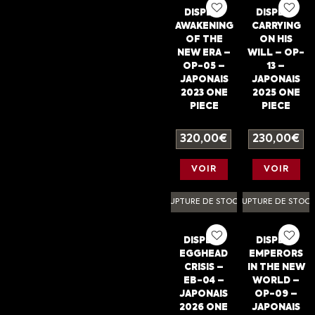
DISPLAY
DISPLAY
AWAKENING
CARRYING
OF THE
ON HIS
NEW ERA –
WILL – OP-
OP-05 –
13 –
JAPONAIS
JAPONAIS
2023 ONE
2025 ONE
PIECE
PIECE
320,00
€
230,00
€
VOIR
VOIR
RUPTURE DE STOCK
RUPTURE DE STOC
DISPLAY
DISPLAY
EGGHEAD
EMPERORS
CRISIS –
IN THE NEW
EB-04 –
WORLD –
JAPONAIS
OP-09 –
2026 ONE
JAPONAIS