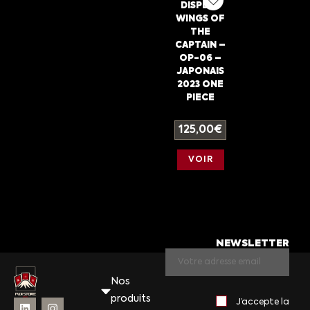
DISPLAY
WINGS OF
THE
CAPTAIN –
OP-06 –
JAPONAIS
2023 ONE
PIECE
125,00
€
VOIR
NEWSLETTER
Nos
produits
J’accepte la