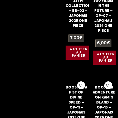
25TH
500 YEARS
COLLECTION
IN THE
– EB-02 –
FUTURE –
JAPONAIS
OP-07 –
2025 ONE
JAPONAIS
PIECE
2024 ONE
PIECE
7,00
€
6,00
€
AJOUTER
AU
AJOUTER
PANIER
AU
PANIER
BOOSTER A
BOOSTER
FIST OF
ADVENTURE
DIVINE
ON KAMI’S
SPEED –
ISLAND –
OP-11 –
OP-15 –
JAPONAIS
JAPONAIS
2025 ONE
2026 ONE