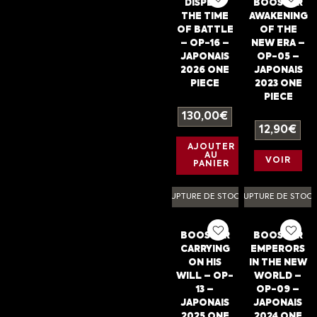
DISPLAY
BOOSTER
THE TIME
AWAKENING
OF BATTLE
OF THE
– OP-16 –
NEW ERA –
JAPONAIS
OP-05 –
2026 ONE
JAPONAIS
PIECE
2023 ONE
PIECE
130,00
€
12,90
€
AJOUTER
AU
VOIR
PANIER
RUPTURE DE STOCK
RUPTURE DE STOC
BOOSTER
BOOSTER
CARRYING
EMPERORS
ON HIS
IN THE NEW
WILL – OP-
WORLD –
13 –
OP-09 –
JAPONAIS
JAPONAIS
2025 ONE
2024 ONE