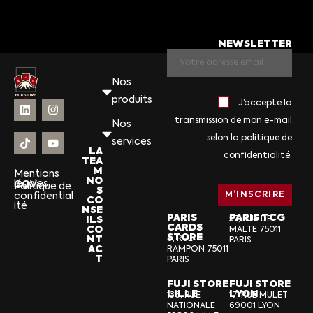
NEWSLETTER
Nos
produits
J’accepte la
transmission de mon e-mail
Nos
selon la politique de
services
LA
confidentialité.
TEA
M
Mentions
NO
légales
CGV
Politique de
S
confidential
CO
ité
NSE
PARIS
PARIS TCG
ILS
57, RUE DE
CARDS
CO
MALTE 75011
STORE
NT
6, RUE
PARIS
AC
RAMPON 75011
T
PARIS
FUJI STORE
FUJI STORE
LILLE
LYON
136, RUE
17, RUE MULET
NATIONALE
69001 LYON