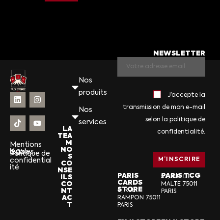
NEWSLETTER
Nos
produits
J’accepte la
transmission de mon e-mail
Nos
selon la politique de
services
LA
confidentialité.
TEA
M
Mentions
NO
légales
CGV
Politique de
S
confidential
CO
ité
NSE
PARIS
PARIS TCG
ILS
57, RUE DE
CARDS
CO
MALTE 75011
STORE
NT
6, RUE
PARIS
AC
RAMPON 75011
T
PARIS