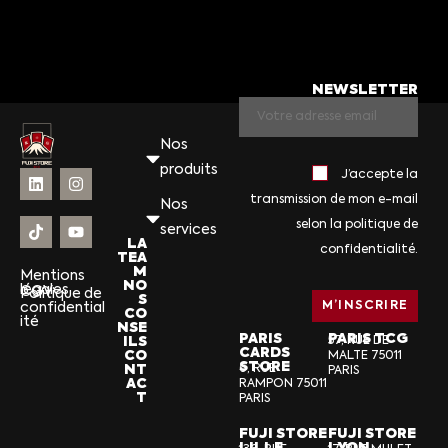
NEWSLETTER
Nos
produits
J’accepte la
transmission de mon e-mail
Nos
selon la politique de
services
LA
confidentialité.
TEA
M
Mentions
NO
légales
CGV
Politique de
S
confidential
CO
ité
NSE
PARIS
PARIS TCG
ILS
57, RUE DE
CARDS
CO
MALTE 75011
STORE
NT
6, RUE
PARIS
AC
RAMPON 75011
T
PARIS
FUJI STORE
FUJI STORE