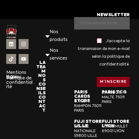
NEWSLETTER
Nos
produits
J’accepte la
transmission de mon e-mail
Nos
selon la politique de
services
LA
confidentialité.
TEA
M
Mentions
NO
légales
CGV
Politique de
S
confidential
CO
ité
NSE
PARIS
PARIS TCG
ILS
57, RUE DE
CARDS
CO
MALTE 75011
STORE
NT
6, RUE
PARIS
AC
RAMPON 75011
T
PARIS
FUJI STORE
FUJI STORE
LILLE
LYON
136, RUE
17, RUE MULET
NATIONALE
69001 LYON
59800 LILLE