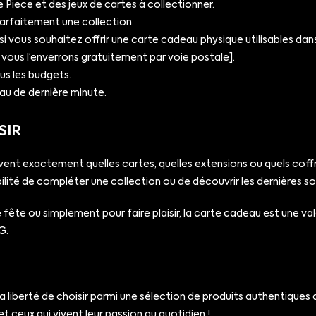
Piece et des jeux de cartes à collectionner.
parfaitement une collection.
si vous souhaitez offrir une carte cadeau physique utilisables dans 
us l’enverrons gratuitement par voie postale].
us les budgets.
eau de dernière minute.
SIR
ent exactement quelles cartes, quelles extensions ou quels coff
ilité de compléter une collection ou de découvrir les dernières so
e fête ou simplement pour faire plaisir, la carte cadeau est une val
G.
 liberté de choisir parmi une sélection de produits authentiques 
et ceux qui vivent leur passion au quotidien !