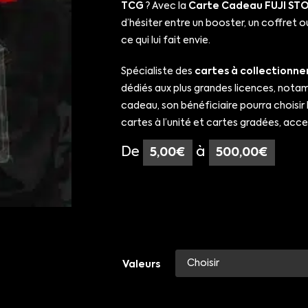
TCG
? Avec la
Carte Cadeau FUJI ST
d’hésiter entre un booster, un coffret ou
ce qui lui fait envie.
Spécialiste des
cartes à collectionne
dédiés aux plus grandes licences, not
cadeau, son bénéficiaire pourra choisir 
cartes à l’unité et cartes gradées, acc
De
à
5,00
€
500,00
€
Valeurs