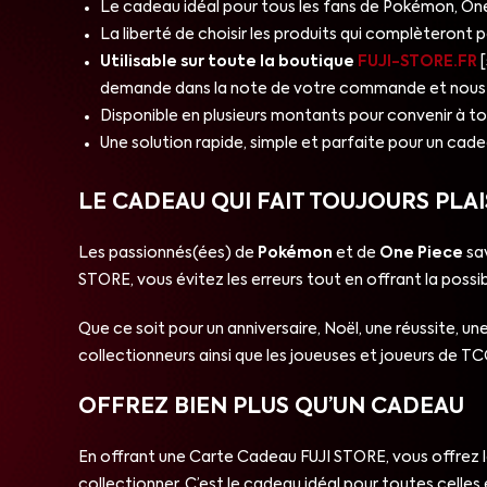
Le cadeau idéal pour tous les fans de Pokémon, One 
La liberté de choisir les produits qui complèteront 
Utilisable sur toute la boutique
FUJI-STORE.FR
[
demande dans la note de votre commande et nous vo
Disponible en plusieurs montants pour convenir à to
Une solution rapide, simple et parfaite pour un cad
LE CADEAU QUI FAIT TOUJOURS PLAI
Les passionnés(ées) de
Pokémon
et de
One Piece
sav
STORE, vous évitez les erreurs tout en offrant la possib
Que ce soit pour un anniversaire, Noël, une réussite, un
collectionneurs ainsi que les joueuses et joueurs de TC
OFFREZ BIEN PLUS QU’UN CADEAU
En offrant une Carte Cadeau FUJI STORE, vous offrez la
collectionner. C’est le cadeau idéal pour toutes celles 