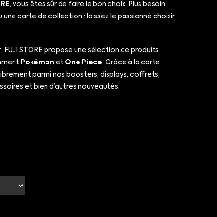
ORE
, vous êtes sûr de faire le bon choix. Plus besoin
 une carte de collection : laissez le passionné choisir
r
, FUJI STORE propose une sélection de produits
amment
Pokémon
et
One Piece
. Grâce à la carte
librement parmi nos boosters, displays, coffrets,
essoires et bien d’autres nouveautés.