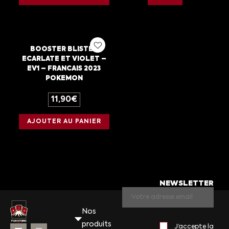
BOOSTER BLISTER
ECARLATE ET VIOLET –
EV1 – FRANCAIS 2023
POKEMON
11,90
€
AJOUTER AU PANIER
NEWSLETTER
Nos
produits
J’accepte la