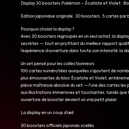
Display 30 boosters Pokémon – Écarlate et Violet : Ba
Édition japonaise originale · 30 boosters · 5 cartes par 
Pourquoi choisir la display ?
Avec 30 boosters regroupés en un seul achat, la display
secrètes — tout en profitant du meilleur rapport quali
l’expérience d’ouverture dans toute son intensité, la di
Un set pensé pour les collectionneurs
100 cartes numérotées auxquelles s’ajoutent de nombreu
plus émouvantes du bloc Écarlate et Violet, entièreme
pièce maîtresse absolue du set — l’une des cartes les 
aux illustrations immersives et touchantes, tandis qu
ouverture de booster devient un vrai petit plaisir.
La display en un coup d’œil :
30 boosters officiels japonais scellés