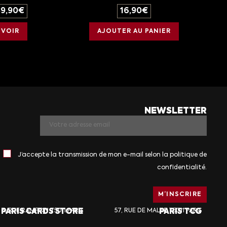
39,90
€
16,90
€
VOIR
AJOUTER AU PANIER
NEWSLETTER
J’accepte la transmission de mon e-mail selon la politique de
confidentialité.
PARIS CARDS STORE
6, RUE RAMPON 75011 PARIS
57, RUE DE MALTE 75011 PARIS
PARIS TCG