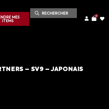
0
ENDRE MES
ITEMS
RTNERS – SV9 – JAPONAIS