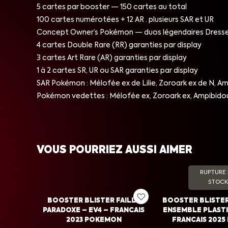
5 cartes par booster — 150 cartes au total
100 cartes numérotées + 12 AR · plusieurs SAR et UR
Concept Owner’s Pokémon — duos légendaires Dress
4 cartes Double Rare (RR) garanties par display
3 cartes Art Rare (AR) garanties par display
1 à 2 cartes SR, UR ou SAR garanties par display
SAR Pokémon : Mélofée ex de Lilie, Zoroark ex de N, A
Pokémon vedettes : Mélofée ex, Zoroark ex, Ampibidou e
VOUS POURRIEZ AUSSI AIMER
RUPTURE
STOCK
BOOSTER BLISTER FAILLE
BOOSTER BLISTE
PARADOXE – EV4 – FRANCAIS
ENSEMBLE PLASTI
2023 POKEMON
FRANCAIS 202