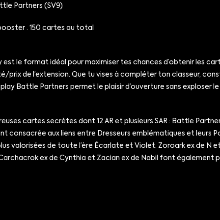
ttle Partners (SV9)
booster · 150 cartes au total
 est le format idéal pour maximiser tes chances d’obtenir les cart
té/prix de l’extension. Que tu vises à compléter ton classeur, con
splay Battle Partners permet le plaisir d’ouverture sans exploser l
ses cartes secrètes dont 12 AR et plusieurs SAR : Battle Partners
nt consacrée aux liens entre Dresseurs emblématiques et leurs Po
plus valorisées de toute l’ère Écarlate et Violet. Zoroark ex de 
e Carchacrok ex de Cynthia et Zacian ex de Nabil font également p