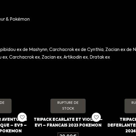
eur & Pokémon
mpibidou ex de Mashynn, Carchacrok ex de Cynthia, Zacian ex de N
x, Carchacrok ex, Zacian ex, Artikodin ex, Dratak ex
 DE
RUPTURE DE
RU
STOCK
R AVENTURES
TRIPACK ECARLATE ET VIOLET –
TRIPAC
QUE – EV9 –
EV1 – FRANCAIS 2023 POKEMON
DEFERLANTES
5 POKEMON
202