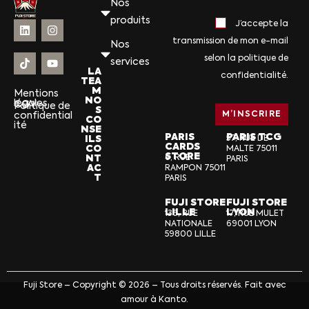
Nos
produits
J’accepte la
transmission de mon e-mail
Nos
selon la politique de
services
LA
confidentialité.
TEA
M
Mentions
NO
légales
CGV
Politique de
S
confidential
CO
ité
NSE
PARIS
PARIS TCG
ILS
57, RUE DE
CARDS
CO
MALTE 75011
STORE
NT
6, RUE
PARIS
AC
RAMPON 75011
T
PARIS
FUJI STORE
FUJI STORE
LILLE
LYON
136, RUE
17, RUE MULET
NATIONALE
69001 LYON
59800 LILLE
Fuji Store – Copyright © 2026 – Tous droits réservés. Fait avec
amour à Kanto.