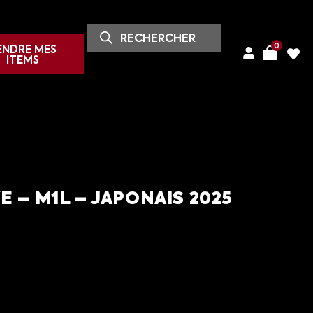
0
ENDRE MES
ITEMS
E – M1L – JAPONAIS 2025