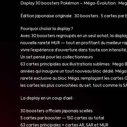
Display 30 boosters Pokémon – Méga-Évolution : Meg
Édition japonaise originale · 30 boosters · 5 cartes par 
Pourquoi choisir la display ?
Avec 30 boosters regroupés en un seul achat, la display
nouvelle rareté MUR — tout en profitant du meilleur ra
vivre l’expérience d’ouverture dans toute son intensité
Un set pensé pour les collectionneurs
63 cartes principales aux illustrations sublimes : M
années qui inaugure un tout nouveau bloc dédié. Még
rareté exclusive au bloc Méga, remplaçant les cartes
les cartes les plus convoitées du set, tout comme la
La display en un coup d’œil :
30 boosters officiels japonais scellés
5 cartes par booster — 150 cartes au total
63 cartes principales + cartes AR, SAR et MUR