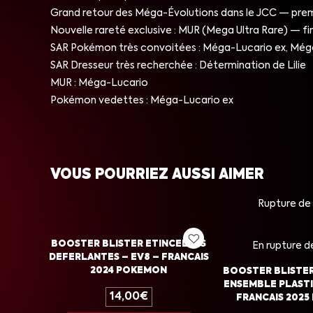
Grand retour des Méga-Évolutions dans le JCC — pre
Nouvelle rareté exclusive : MUR (Mega Ultra Rare) — fi
SAR Pokémon très convoitées : Méga-Lucario ex, Méga
SAR Dresseur très recherchée : Détermination de Lilie
MUR : Méga-Lucario
Pokémon vedettes : Méga-Lucario ex
VOUS POURRIEZ AUSSI AIMER
Rupture de
BOOSTER BLISTER ETINCELLES
En rupture d
DEFERLANTES – EV8 – FRANCAIS
2024 POKEMON
BOOSTER BLISTE
ENSEMBLE PLASTI
14,00
€
FRANCAIS 202