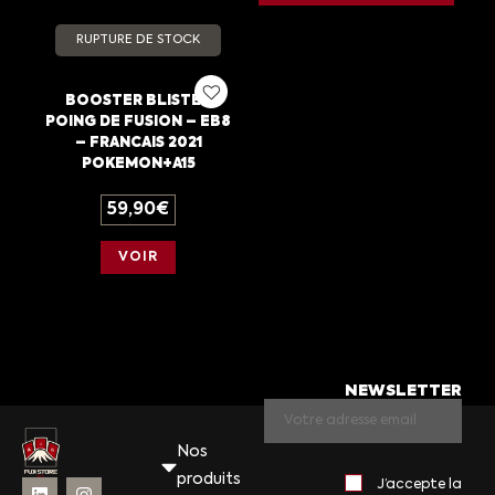
RUPTURE DE STOCK
BOOSTER BLISTER
POING DE FUSION – EB8
– FRANCAIS 2021
POKEMON+A15
59,90
€
VOIR
NEWSLETTER
Nos
produits
J’accepte la