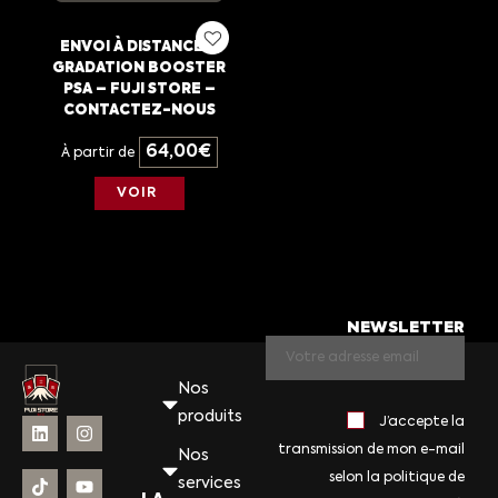
ENVOI À DISTANCE –
GRADATION BOOSTER
PSA – FUJI STORE –
CONTACTEZ-NOUS
64,00
€
À partir de
VOIR
NEWSLETTER
Nos
produits
J’accepte la
transmission de mon e-mail
Nos
selon la politique de
services