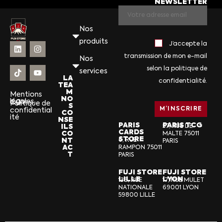
NEWSLETTER
Nos
produits
J’accepte la
transmission de mon e-mail
Nos
selon la politique de
services
LA
confidentialité.
TEA
M
Mentions
NO
légales
CGV
Politique de
S
confidential
CO
ité
NSE
PARIS
PARIS TCG
ILS
57, RUE DE
CARDS
CO
MALTE 75011
STORE
NT
6, RUE
PARIS
AC
RAMPON 75011
T
PARIS
FUJI STORE
FUJI STORE
LILLE
LYON
136, RUE
17, RUE MULET
NATIONALE
69001 LYON
59800 LILLE