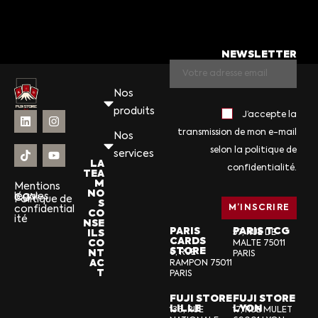
NEWSLETTER
Nos
produits
J’accepte la
transmission de mon e-mail
Nos
selon la politique de
services
LA
confidentialité.
TEA
M
Mentions
NO
légales
CGV
Politique de
S
confidential
CO
ité
NSE
PARIS
PARIS TCG
ILS
57, RUE DE
CARDS
CO
MALTE 75011
STORE
NT
6, RUE
PARIS
AC
RAMPON 75011
T
PARIS
FUJI STORE
FUJI STORE
LILLE
LYON
136, RUE
17, RUE MULET