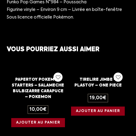
Funko Pop Games N°984 – Poussacha
Figurine vinyle – Environ 9 cm – Livrée en boîte-fenêtre
Sous licence officielle Pokémon.
VOUS POURRIEZ AUSSI AIMER
PAPERTOY POKEMON
TIRELIRE JIMBE –
STARTERS – SALAMECHE
PLASTOY – ONE PIECE
BULBIZARRE CARAPUCE
– POKEMON
19,00
€
10,00
€
AJOUTER AU PANIER
AJOUTER AU PANIER