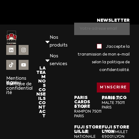
NEWSLETTER
Nos
produits
J’accepte la
transmission de mon e-mail
Nos
selon la politique de
services
LA
confidentialité.
TEA
M
Mentions
NO
légales
CGV
Politique de
S
confidential
CO
ité
NSE
PARIS
PARIS TCG
ILS
57, RUE DE
CARDS
CO
MALTE 75011
STORE
NT
6, RUE
PARIS
AC
RAMPON 75011
T
PARIS
FUJI STORE
FUJI STORE
LILLE
LYON
136, RUE
17, RUE MULET
NATIONALE
69001 LYON