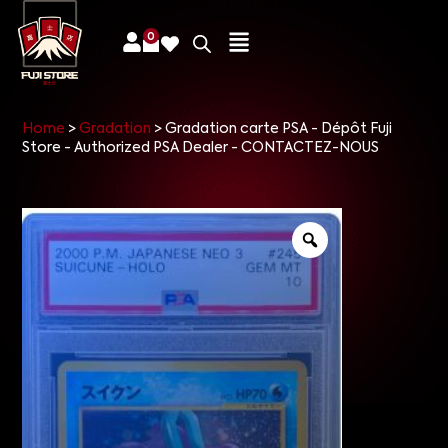
0
Home
>
Gradation
>
Gradation carte PSA - Dépôt Fuji
Store - Authorized PSA Dealer - CONTACTEZ-NOUS