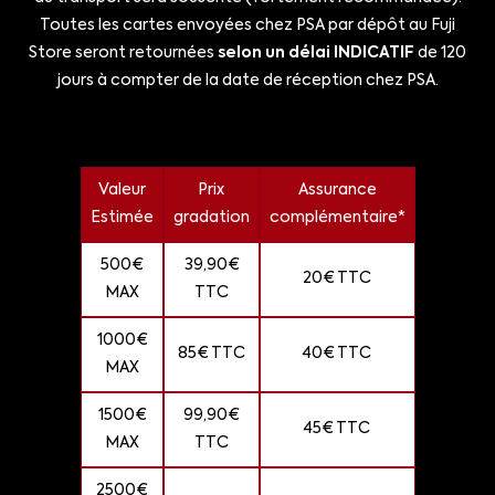
Toutes les cartes envoyées chez PSA par dépôt au Fuji
Store seront retournées
selon un délai INDICATIF
de 120
jours à compter de la date de réception chez PSA.
Valeur
Prix
Assurance
Estimée
gradation
complémentaire*
500€
39,90€
20€ TTC
MAX
TTC
1000€
85€ TTC
40€ TTC
MAX
1500€
99,90€
45€ TTC
MAX
TTC
2500€