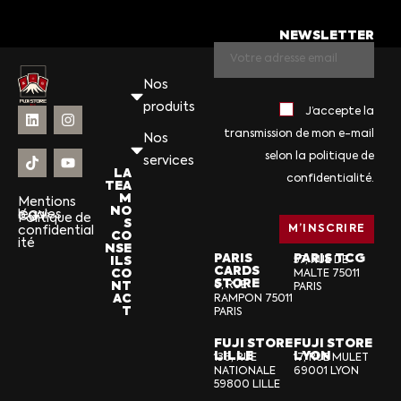
NEWSLETTER
Nos
produits
J’accepte la
transmission de mon e-mail
Nos
selon la politique de
services
LA
confidentialité.
TEA
M
Mentions
NO
légales
CGV
Politique de
S
confidential
CO
ité
NSE
PARIS
PARIS TCG
ILS
57, RUE DE
CARDS
CO
MALTE 75011
STORE
NT
6, RUE
PARIS
AC
RAMPON 75011
T
PARIS
FUJI STORE
FUJI STORE
LILLE
LYON
136, RUE
17, RUE MULET
NATIONALE
69001 LYON
59800 LILLE