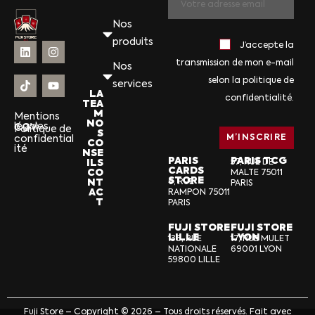
Nos
produits
J’accepte la
transmission de mon e-mail
Nos
selon la politique de
services
LA
confidentialité.
TEA
M
Mentions
NO
légales
CGV
Politique de
S
confidential
CO
ité
NSE
PARIS
PARIS TCG
ILS
57, RUE DE
CARDS
CO
MALTE 75011
STORE
NT
6, RUE
PARIS
AC
RAMPON 75011
T
PARIS
FUJI STORE
FUJI STORE
LILLE
LYON
136, RUE
17, RUE MULET
NATIONALE
69001 LYON
59800 LILLE
Fuji Store – Copyright © 2026 – Tous droits réservés. Fait avec