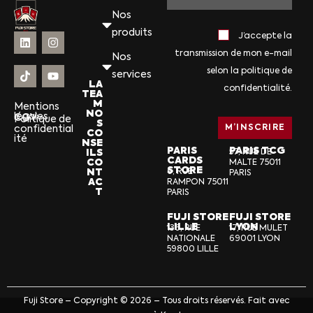
Nos
produits
J’accepte la
transmission de mon e-mail
Nos
selon la politique de
services
LA
confidentialité.
TEA
M
Mentions
NO
légales
CGV
Politique de
S
confidential
CO
ité
NSE
PARIS
PARIS TCG
ILS
57, RUE DE
CARDS
CO
MALTE 75011
STORE
NT
6, RUE
PARIS
AC
RAMPON 75011
T
PARIS
FUJI STORE
FUJI STORE
LILLE
LYON
136, RUE
17, RUE MULET
NATIONALE
69001 LYON
59800 LILLE
Fuji Store – Copyright © 2026 – Tous droits réservés. Fait avec