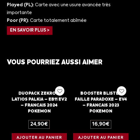
Played (PL):
Carte avec une usure avancée très
importante
Poor (PR):
Carte totalement abîmée
EN SAVOIR PLUS >
VOUS POURRIEZ AUSSI AIMER
DUOPACK ZEKROM
BOOSTER BLISTER
LATIOS PALKIA – EB11 EV2
FAILLE PARADOXE – EV4
– FRANCAIS 2024
– FRANCAIS 2023
POKEMON
POKEMON
24,90
€
16,90
€
AJOUTER AU PANIER
AJOUTER AU PANIER