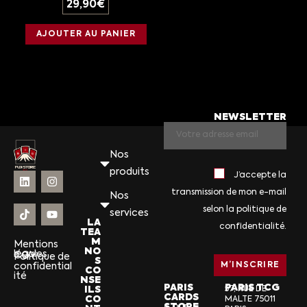
29,90
€
AJOUTER AU PANIER
NEWSLETTER
Nos
produits
J’accepte la
transmission de mon e-mail
Nos
selon la politique de
services
LA
confidentialité.
TEA
M
Mentions
NO
légales
CGV
Politique de
S
confidential
CO
ité
NSE
PARIS
PARIS TCG
ILS
57, RUE DE
CARDS
CO
MALTE 75011
STORE