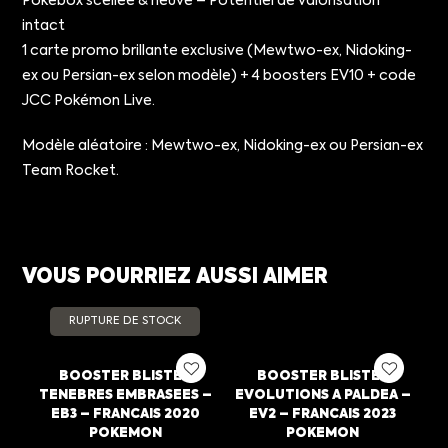
Pokébox scellée & neuve – Potentiel de valorisation
intact
1 carte promo brillante exclusive (Mewtwo-ex, Nidoking-
ex ou Persian-ex selon modèle) + 4 boosters EV10 + code
JCC Pokémon Live.
Modèle aléatoire : Mewtwo-ex, Nidoking-ex ou Persian-ex
Team Rocket.
VOUS POURRIEZ AUSSI AIMER
RUPTURE DE STOCK
BOOSTER BLISTER
BOOSTER BLISTER
TENEBRES EMBRASEES –
EVOLUTIONS A PALDEA –
EB3 – FRANCAIS 2020
EV2 – FRANCAIS 2023
POKEMON
POKEMON