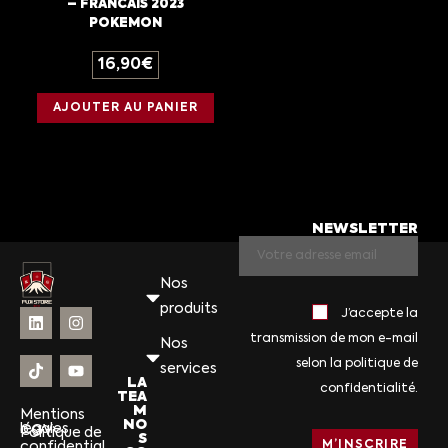
– FRANCAIS 2023
POKEMON
16,90
€
AJOUTER AU PANIER
NEWSLETTER
Nos
produits
J’accepte la
transmission de mon e-mail
Nos
selon la politique de
services
LA
confidentialité.
TEA
M
Mentions
NO
légales
CGV
Politique de
S
confidential