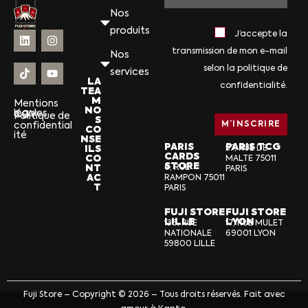
Nos
produits
J’accepte la
transmission de mon e-mail
Nos
selon la politique de
services
LA
confidentialité.
TEA
M
Mentions
NO
légales
CGV
Politique de
S
confidential
CO
ité
NSE
PARIS
PARIS TCG
ILS
57, RUE DE
CARDS
CO
MALTE 75011
STORE
NT
6, RUE
PARIS
AC
RAMPON 75011
T
PARIS
FUJI STORE
FUJI STORE
LILLE
LYON
136, RUE
17, RUE MULET
NATIONALE
69001 LYON
59800 LILLE
Fuji Store – Copyright © 2026 – Tous droits réservés. Fait avec