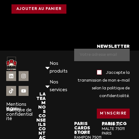
AJOUTER AU PANIER
NEWSLETTER
Nos
produits
J’accepte la
transmission de mon e-mail
Nos
selon la politique de
services
LA
confidentialité.
TEA
M
Mentions
NO
légales
CGV
Politique de
S
confidential
CO
ité
NSE
PARIS
PARIS TCG
ILS
57, RUE DE
CARDS
CO
MALTE 75011
STORE
NT
6, RUE
PARIS
AC
RAMPON 75011