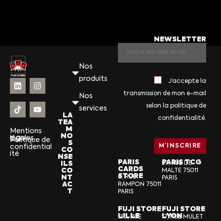
NEWSLETTER
Nos
produits
J’accepte la
transmission de mon e-mail
Nos
selon la politique de
services
LA
confidentialité.
TEA
M
Mentions
NO
légales
CGV
Politique de
S
confidential
CO
ité
NSE
PARIS
PARIS TCG
ILS
57, RUE DE
CARDS
CO
MALTE 75011
STORE
NT
6, RUE
PARIS
AC
RAMPON 75011
T
PARIS
FUJI STORE
FUJI STORE
LILLE
LYON
136, RUE
17, RUE MULET