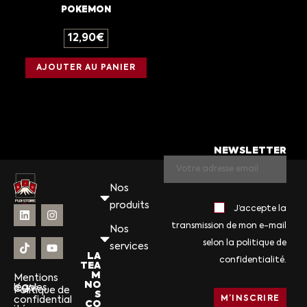
POKEMON
12,90
€
AJOUTER AU PANIER
NEWSLETTER
Nos
produits
J’accepte la
transmission de mon e-mail
Nos
selon la politique de
services
LA
confidentialité.
TEA
M
Mentions
NO
légales
CGV
Politique de
S
confidential
CO