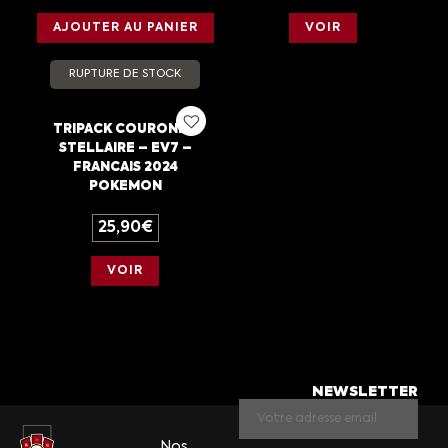
AJOUTER AU PANIER
VOIR
RUPTURE DE STOCK
TRIPACK COURONNE
STELLAIRE – EV7 –
FRANCAIS 2024
POKEMON
25,90
€
VOIR
NEWSLETTER
Nos