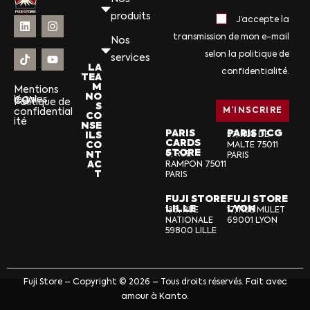
produits
J’accepte la
transmission de mon e-mail
Nos
selon la politique de
services
LA
confidentialité.
TEA
M
Mentions
NO
légales
CGV
Politique de
S
confidential
CO
ité
NSE
PARIS
PARIS TCG
ILS
57, RUE DE
CARDS
CO
MALTE 75011
STORE
NT
6, RUE
PARIS
AC
RAMPON 75011
T
PARIS
FUJI STORE
FUJI STORE
LILLE
LYON
136, RUE
17, RUE MULET
NATIONALE
69001 LYON
59800 LILLE
Fuji Store – Copyright © 2026 – Tous droits réservés. Fait avec
amour à Kanto.