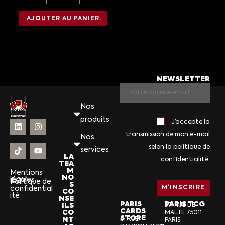
AJOUTER AU PANIER
NEWSLETTER
Nos
produits
J’accepte la
transmission de mon e-mail
Nos
selon la politique de
services
LA
confidentialité.
TEA
M
Mentions
NO
légales
CGV
Politique de
S
confidential
CO
ité
NSE
PARIS
PARIS TCG
ILS
57, RUE DE
CARDS
CO
MALTE 75011
STORE
NT
6, RUE
PARIS