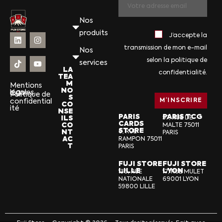
Nos
produits
J’accepte la
transmission de mon e-mail
Nos
selon la politique de
services
LA
confidentialité.
TEA
M
Mentions
NO
légales
CGV
Politique de
S
confidential
CO
ité
NSE
PARIS
PARIS TCG
ILS
57, RUE DE
CARDS
CO
MALTE 75011
STORE
NT
6, RUE
PARIS
AC
RAMPON 75011
T
PARIS
FUJI STORE
FUJI STORE
LILLE
LYON
136, RUE
17, RUE MULET
NATIONALE
69001 LYON
59800 LILLE