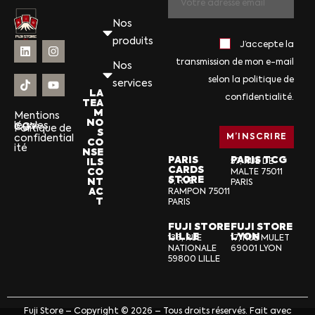
Nos
produits
J’accepte la
transmission de mon e-mail
Nos
selon la politique de
services
LA
confidentialité.
TEA
M
Mentions
NO
légales
CGV
Politique de
S
confidential
CO
ité
NSE
PARIS
PARIS TCG
ILS
57, RUE DE
CARDS
CO
MALTE 75011
STORE
NT
6, RUE
PARIS
AC
RAMPON 75011
T
PARIS
FUJI STORE
FUJI STORE
LILLE
LYON
136, RUE
17, RUE MULET
NATIONALE
69001 LYON
59800 LILLE
Fuji Store – Copyright © 2026 – Tous droits réservés. Fait avec