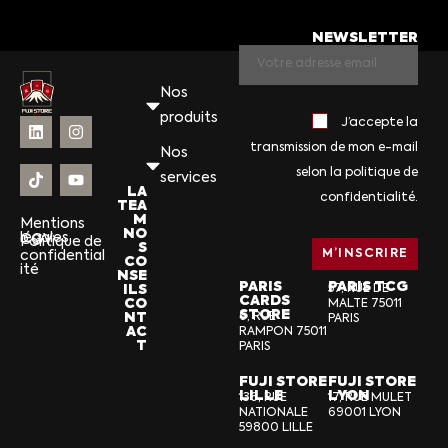
NEWSLETTER
Nos
produits
J’accepte la
transmission de mon e-mail
Nos
selon la politique de
services
LA
confidentialité.
TEA
M
Mentions
NO
légales
CGV
Politique de
S
confidential
CO
ité
NSE
PARIS
PARIS TCG
ILS
57, RUE DE
CARDS
CO
MALTE 75011
STORE
NT
6, RUE
PARIS
AC
RAMPON 75011
T
PARIS
FUJI STORE
FUJI STORE
LILLE
LYON
136, RUE
17, RUE MULET
NATIONALE
69001 LYON
59800 LILLE