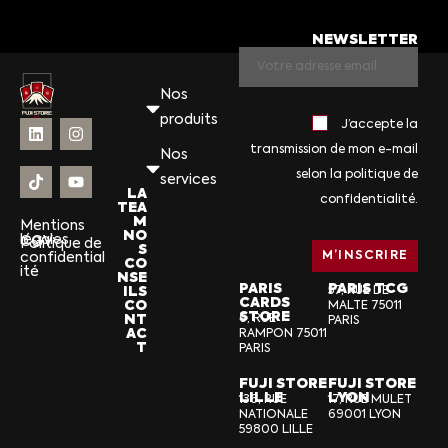
NEWSLETTER
Nos
produits
J’accepte la
transmission de mon e-mail
Nos
selon la politique de
services
LA
confidentialité.
TEA
M
Mentions
NO
légales
CGV
Politique de
S
confidential
CO
ité
NSE
PARIS
PARIS TCG
ILS
57, RUE DE
CARDS
CO
MALTE 75011
STORE
NT
6, RUE
PARIS
AC
RAMPON 75011
T
PARIS
FUJI STORE
FUJI STORE
LILLE
LYON
136, RUE
17, RUE MULET
NATIONALE
69001 LYON
59800 LILLE