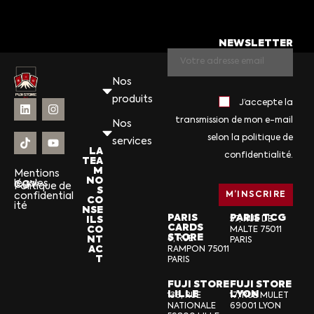
NEWSLETTER
Nos
produits
J’accepte la
transmission de mon e-mail
Nos
selon la politique de
services
LA
confidentialité.
TEA
M
Mentions
NO
légales
CGV
Politique de
S
confidential
CO
ité
NSE
PARIS
PARIS TCG
ILS
57, RUE DE
CARDS
CO
MALTE 75011
STORE
NT
6, RUE
PARIS
AC
RAMPON 75011
T
PARIS
FUJI STORE
FUJI STORE
LILLE
LYON
136, RUE
17, RUE MULET
NATIONALE
69001 LYON