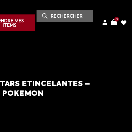
0
ENDRE MES
ITEMS
STARS ETINCELANTES –
22 POKEMON