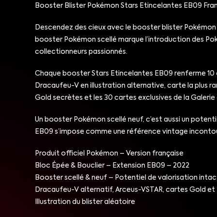
Booster Blister Pokémon Stars Etincelantes EB09 Fran
Descendez des cieux avec le booster blister Pokémon S
booster Pokémon scellé marque l’introduction des Poké
collectionneurs passionnés.
Chaque booster Stars Etincelantes EB09 renferme 10 ca
Dracaufeu-V en illustration alternative, carte la plus r
Gold secrètes et les 30 cartes exclusives de la Galerie
Un booster Pokémon scellé neuf, c’est aussi un potent
EB09 s’impose comme une référence vintage incontourna
Produit officiel Pokémon – Version française
Bloc Épée & Bouclier – Extension EB09 – 2022
Booster scellé & neuf – Potentiel de valorisation intac
Dracaufeu-V alternatif, Arceus-VSTAR, cartes Gold et E
Illustration du blister aléatoire