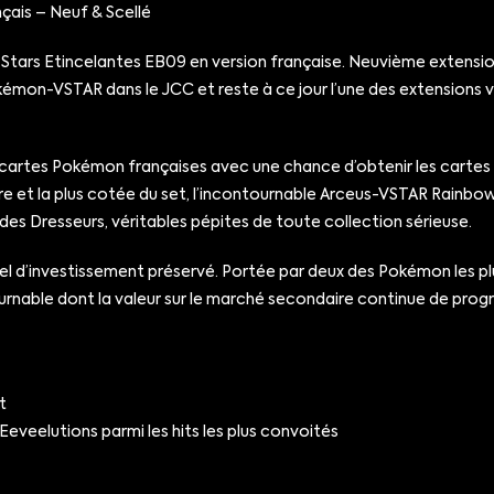
çais – Neuf & Scellé
tars Etincelantes EB09 en version française. Neuvième extension d
mon-VSTAR dans le JCC et reste à ce jour l’une des extensions vi
rtes Pokémon françaises avec une chance d’obtenir les cartes les
are et la plus cotée du set, l’incontournable Arceus-VSTAR Rainbow p
 des Dresseurs, véritables pépites de toute collection sérieuse.
iel d’investissement préservé. Portée par deux des Pokémon les pl
ble dont la valeur sur le marché secondaire continue de progress
t
eveelutions parmi les hits les plus convoités