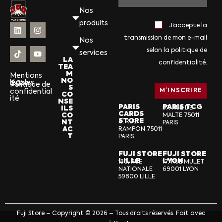
Nos
produits
J’accepte la
transmission de mon e-mail
Nos
selon la politique de
services
LA
confidentialité.
TEA
M
Mentions
NO
légales
CGV
Politique de
S
confidential
CO
ité
NSE
PARIS
PARIS TCG
ILS
57, RUE DE
CARDS
CO
MALTE 75011
STORE
NT
6, RUE
PARIS
AC
RAMPON 75011
T
PARIS
FUJI STORE
FUJI STORE
LILLE
LYON
136, RUE
17, RUE MULET
NATIONALE
69001 LYON
59800 LILLE
Fuji Store – Copyright © 2026 – Tous droits réservés. Fait avec