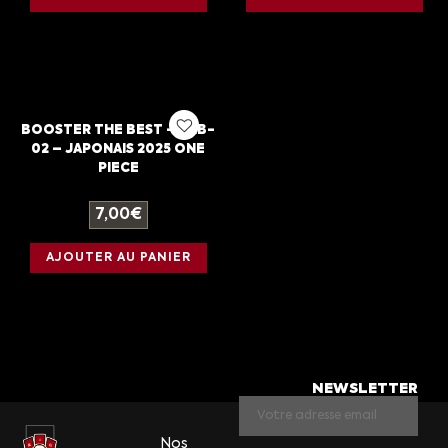
BOOSTER THE BEST – PRB-
02 – JAPONAIS 2025 ONE
PIECE
7,00
€
AJOUTER AU PANIER
NEWSLETTER
Nos