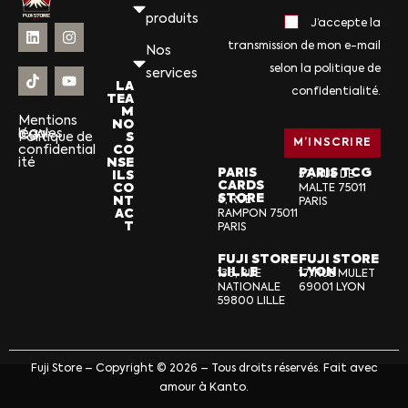
produits
J’accepte la
transmission de mon e-mail
Nos
selon la politique de
services
LA
confidentialité.
TEA
M
Mentions
NO
légales
CGV
S
Politique de
CO
confidential
NSE
ité
PARIS
PARIS TCG
ILS
57, RUE DE
CARDS
CO
MALTE 75011
STORE
NT
6, RUE
PARIS
AC
RAMPON 75011
T
PARIS
FUJI STORE
FUJI STORE
LILLE
LYON
136, RUE
17, RUE MULET
NATIONALE
69001 LYON
59800 LILLE
Fuji Store – Copyright © 2026 – Tous droits réservés. Fait avec
amour à Kanto.