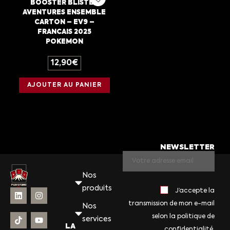
BOOSTER BLISTER
AVENTURES ENSEMBLE
CARTON – EV9 –
FRANCAIS 2025
POKEMON
12,90
€
AJOUTER AU PANIER
NEWSLETTER
Nos
produits
J’accepte la
transmission de mon e-mail
Nos
selon la politique de
services
LA
confidentialité.