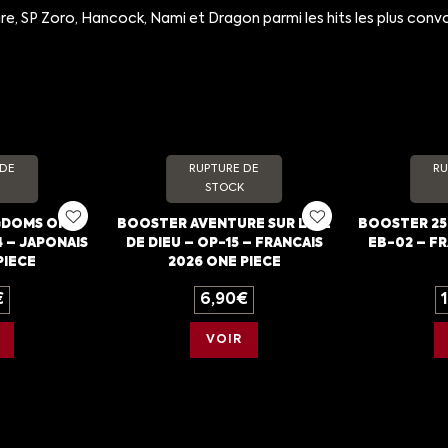
e, SP Zoro, Hancock, Nami et Dragon parmi les hits les plus con
 DE
RUPTURE DE
RU
STOCK
GDOMS OF
BOOSTER AVENTURE SUR L’ILE
BOOSTER 25
 – JAPONAIS
DE DIEU – OP-15 – FRANCAIS
EB-02 – FR
PIECE
2026 ONE PIECE
€
6,90
€
VOIR