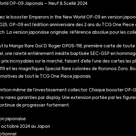
rld OP-09 Japonais – Neuf & Scellé 2024
 le booster Emperors in the New World OP-09 en version japonai
r 2025, OP-09 est l’édition anniversaire des 2 ans du TCG One Pie
h. La version japonaise originale, référence absolue pour les coll
est la Manga Rare Gol D. Roger OP09-118, première carte de toute 
allel, une rareté entièrement inédite baptisée SEC-GSP en homma
rix incroyables sur le marché, faisant d’elle l’une des cartes le
9 et les magnifiques Special Rare colorées de Roronoa Zoro, Bo
ternatives de tout le TCG One Piece japonais.
éfinition même de l’investissement collector. Chaque booster OP-0
tra-rares garanties par display. Une extension portée par les figur
 continue de progresser fortement.
on japonaise
n octobre 2024 au Japon
ptionnel