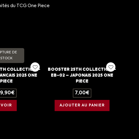
voités du TCG One Piece
PTURE DE
STOCK
TH COLLECTION –
BOOSTER 25TH COLLECTION –
ANCAIS 2025 ONE
EB-02 – JAPONAIS 2025 ONE
PIECE
PIECE
19,90
€
7,00
€
VOIR
AJOUTER AU PANIER