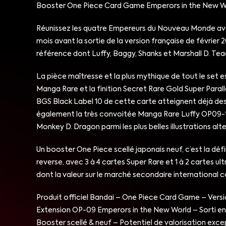
Booster One Piece Card Game Emperors in the New Wo
Réunissez les quatre Empereurs du Nouveau Monde avec
mois avant la sortie de la version française de févrie
référence dont Luffy, Baggy, Shanks et Marshall D. Teac
La pièce maîtresse et la plus mythique de tout le set 
Manga Rare et la finition Secret Rare Gold Super Par
BGS Black Label 10 de cette carte atteignent déjà des p
également la très convoitée Manga Rare Luffy OP09-11
Monkey D. Dragon parmi les plus belles illustrations al
Un booster One Piece scellé japonais neuf, c’est la d
reverse, avec 3 à 4 cartes Super Rare et 1 à 2 cartes ul
dont la valeur sur le marché secondaire international
Produit officiel Bandai – One Piece Card Game – Versi
Extension OP-09 Emperors in the New World – Sorti e
Booster scellé & neuf – Potentiel de valorisation exce