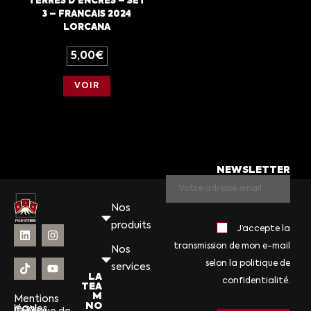
TERRES D’ENCRES – SET
3 – FRANCAIS 2024
LORCANA
5,00
€
VOIR
NEWSLETTER
Nos
produits
J’accepte la
transmission de mon e-mail
Nos
selon la politique de
services
LA
confidentialité.
TEA
M
Mentions
NO
légales
CGV