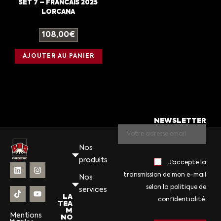
SET 7 – FRANCAIS 2025
LORCANA
108,00
€
AJOUTER AU PANIER
NEWSLETTER
Nos
produits
J’accepte la
transmission de mon e-mail
Nos
selon la politique de
services
LA
confidentialité.
TEA
M
Mentions
NO