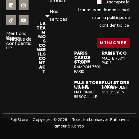
produits
J’accepte la
transmission de mon e-mail
Nos
selon la politique de
services
LA
confidentialité.
TEA
M
Mentions
NO
légales
CGV
Politique de
S
confidential
CO
ité
NSE
PARIS
PARIS TCG
ILS
57, RUE DE
CARDS
CO
MALTE 75011
STORE
NT
6, RUE
PARIS
AC
RAMPON 75011
T
PARIS
FUJI STORE
FUJI STORE
LILLE
LYON
136, RUE
17, RUE MULET
NATIONALE
69001 LYON
59800 LILLE
Fuji Store – Copyright © 2026 – Tous droits réservés. Fait avec
amour à Kanto.