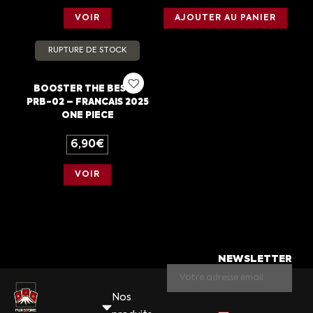
VOIR
AJOUTER AU PANIER
RUPTURE DE STOCK
BOOSTER THE BEST –
PRB-02 – FRANCAIS 2025
ONE PIECE
6,90
€
VOIR
NEWSLETTER
Nos