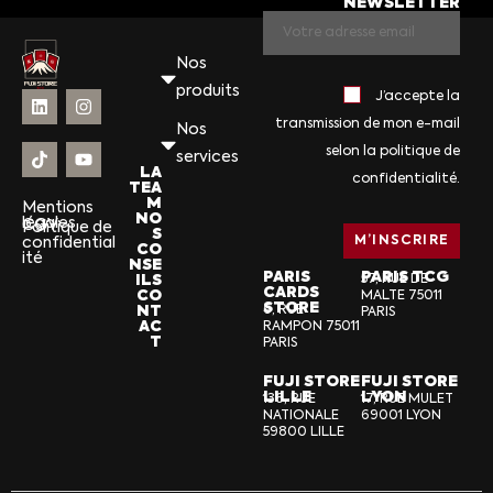
NEWSLETTER
Nos
produits
J’accepte la
transmission de mon e-mail
Nos
selon la politique de
services
LA
confidentialité.
TEA
M
Mentions
NO
légales
CGV
Politique de
S
confidential
CO
ité
NSE
PARIS
PARIS TCG
ILS
57, RUE DE
CARDS
CO
MALTE 75011
STORE
NT
6, RUE
PARIS
AC
RAMPON 75011
T
PARIS
FUJI STORE
FUJI STORE
LILLE
LYON
136, RUE
17, RUE MULET
NATIONALE
69001 LYON
59800 LILLE