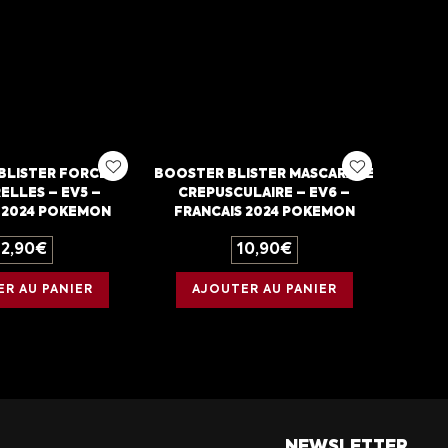
BLISTER FORCES
BOOSTER BLISTER MASCARADE
LLES – EV5 –
CREPUSCULAIRE – EV6 –
 2024 POKEMON
FRANCAIS 2024 POKEMON
12,90
€
10,90
€
R AU PANIER
AJOUTER AU PANIER
NEWSLETTER