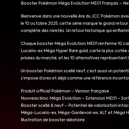
Booster Pokémon Méga Evolution ME01 Français – Neu
Bienvenue dans une nouvelle ère du JCC Pokémon avec 
le 10 octobre 2025, cette série marque le grand retour
complète des raretés. Un retour historique qui enflam
Chaque booster Méga Evolution ME01 renferme 10 carte
Lucario-ex Méga Hyper Rare gold, carte la plus cotée d
prisées du marché, et les 10 alternatives représentant
Un booster Pokémon scellé neuf, c’est aussi un potent
s’impose d’ores et déjà comme une référence inconto
Produit officiel Pokémon – Version française
Nouveau bloc Méga Evolution – Extension ME01 – Sort
Booster scellé & neuf – Potentiel de valorisation intac
Méga-Lucario-ex, Méga-Gardevoir-ex, ALT et Méga Hype
Illustration de booster aléatoire.