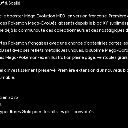
f & Scellé
le booster Méga Evolution ME01 en version française. Première 
 des Pokémon Méga-Évolués, absents depuis le bloc XY, sublimés p
me déjà la communauté des collectionneurs et des nostalgiques de
s Pokémon françaises avec une chance d’obtenir les cartes les p
u set avec ses reflets métalliques uniques, la sublime Méga-Gardev
 les Méga-Pokémon-ex en illustration pleine page, véritables grail
iel d’investissement préservé. Première extension d’un nouveau 
urnable.
i en 2025
t
r Rares Gold parmi les hits les plus convoités