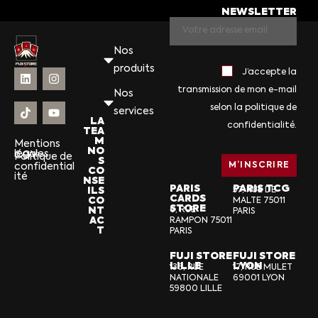
NEWSLETTER
Nos
produits
J’accepte la
transmission de mon e-mail
Nos
selon la politique de
services
LA
confidentialité.
TEA
M
Mentions
NO
légales
CGV
Politique de
S
confidential
CO
ité
NSE
PARIS
PARIS TCG
ILS
57, RUE DE
CARDS
CO
MALTE 75011
STORE
NT
6, RUE
PARIS
AC
RAMPON 75011
T
PARIS
FUJI STORE
FUJI STORE
LILLE
LYON
136, RUE
17, RUE MULET
NATIONALE
69001 LYON
59800 LILLE