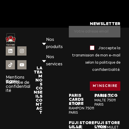
NEWSLETTER
Nos
produits
J’accepte la
transmission de mon e-mail
Nos
selon la politique de
services
LA
confidentialité.
TEA
M
Mentions
NO
légales
CGV
Politique de
S
confidential
CO
ité
NSE
PARIS
PARIS TCG
ILS
57, RUE DE
CARDS
CO
MALTE 75011
STORE
NT
6, RUE
PARIS
AC
RAMPON 75011
T
PARIS
FUJI STORE
FUJI STORE
LILLE
LYON
136, RUE
17, RUE MULET