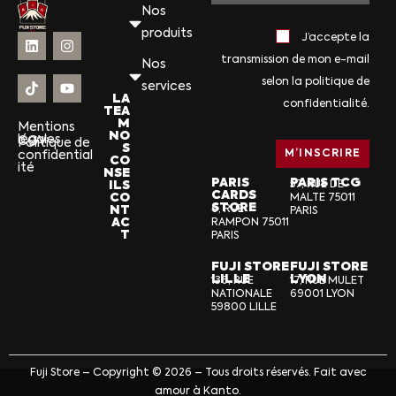
Nos
produits
J’accepte la
transmission de mon e-mail
Nos
selon la politique de
services
LA
confidentialité.
TEA
M
Mentions
NO
légales
CGV
Politique de
S
confidential
CO
ité
NSE
PARIS
PARIS TCG
ILS
57, RUE DE
CARDS
CO
MALTE 75011
STORE
NT
6, RUE
PARIS
AC
RAMPON 75011
T
PARIS
FUJI STORE
FUJI STORE
LILLE
LYON
136, RUE
17, RUE MULET
NATIONALE
69001 LYON
59800 LILLE
Fuji Store – Copyright © 2026 – Tous droits réservés. Fait avec
amour à Kanto.