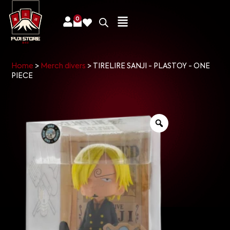
0
Home
>
Merch divers
>
TIRELIRE SANJI - PLASTOY - ONE
PIECE