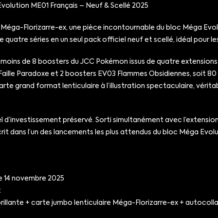
olution ME01 Français – Neuf & Scellé 2025
m Méga-Florizarre-ex, une pièce incontournable du bloc Méga Evolu
 de quatre séries en un seul pack officiel neuf et scellé, idéal pour
moins de 8 boosters du JCC Pokémon issus de quatre extensions
lle Paradoxe et 2 boosters EV03 Flammes Obsidiennes, soit 80 ca
te grand format lenticulaire à l’illustration spectaculaire, vérita
iel d’investissement préservé. Sorti simultanément avec l’extens
t dans l’un des lancements les plus attendus du bloc Méga Evolut
le 14 novembre 2025
t
llante + carte jumbo lenticulaire Méga-Florizarre-ex + autocolla