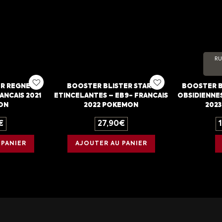
RU
R REGNE DE
BOOSTER BLISTER STARS
BOOSTER B
ANCAIS 2021
ETINCELANTES – EB9- FRANCAIS
OBSIDIENNES
ON
2022 POKEMON
202
€
27,90
€
 PANIER
AJOUTER AU PANIER