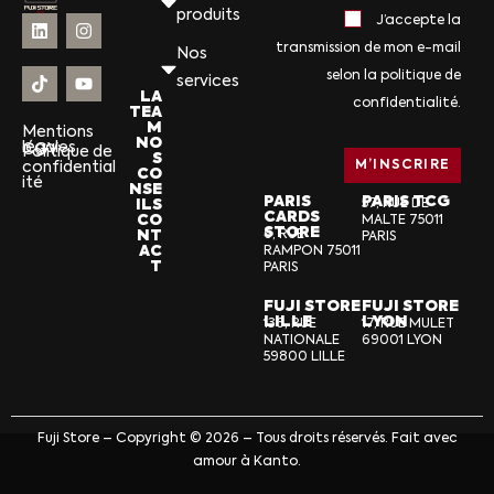
produits
J’accepte la
transmission de mon e-mail
Nos
selon la politique de
services
LA
confidentialité.
TEA
M
Mentions
NO
légales
CGV
Politique de
S
confidential
CO
ité
NSE
PARIS
PARIS TCG
ILS
57, RUE DE
CARDS
CO
MALTE 75011
STORE
NT
6, RUE
PARIS
AC
RAMPON 75011
T
PARIS
FUJI STORE
FUJI STORE
LILLE
LYON
136, RUE
17, RUE MULET
NATIONALE
69001 LYON
59800 LILLE
Fuji Store – Copyright © 2026 – Tous droits réservés. Fait avec
amour à Kanto.