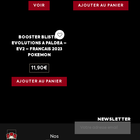
VOIR
AJOUTER AU PANIER
BOOSTER BLISTER
EVOLUTIONS A PALDEA –
EV2 – FRANCAIS 2023
POKEMON
11,90
€
AJOUTER AU PANIER
NEWSLETTER
Nos